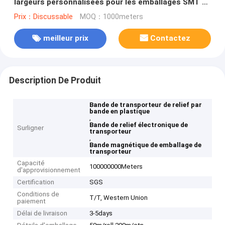
largeurs personnalisées pour les emballages SMT de
composants électroniques
Prix：Discussable
MOQ：1000meters
meilleur prix
Contactez
Description De Produit
Bande de transporteur de relief par
bande en plastique
,
Bande de relief électronique de
Surligner
transporteur
,
Bande magnétique de emballage de
transporteur
Capacité
100000000Meters
d'approvisionnement
Certification
SGS
Conditions de
T/T, Western Union
paiement
Délai de livraison
3-5days