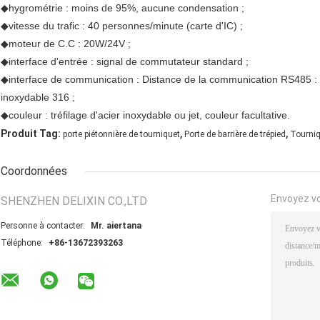
◆hygrométrie : moins de 95%, aucune condensation ;
◆vitesse du trafic : 40 personnes/minute (carte d'IC) ;
◆moteur de C.C : 20W/24V ;
◆interface d'entrée : signal de commutateur standard ;
◆interface de communication : Distance de la communication RS485 :
inoxydable 316 ;
◆couleur : tréfilage d'acier inoxydable ou jet, couleur facultative.
,
,
Produit Tag:
porte piétonnière de tourniquet
Porte de barrière de trépied
Tourniq
Coordonnées
Envoyez v
SHENZHEN DELIXIN CO.,LTD
Personne à contacter:
Mr. aiertana
Téléphone:
+86-13672393263