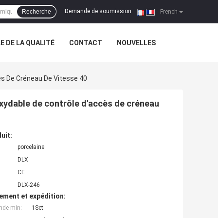
Demande de soumission
Recherche
|
French
 DE LA QUALITÉ
CONTACT
NOUVELLES
cès De Créneau De Vitesse 40
oxydable de contrôle d'accès de créneau
uit:
porcelaine
DLX
CE
DLX-246
ement et expédition:
nde min:
1Set