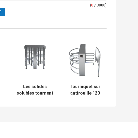
(
0
/ 3000)
Les solides
Tourniquet sûr
solubles tournent
antirouille 120
personnes/minute
d'entrée tournant
de la taille 30 de
pour la station de
tourniquet
train ferroviaire
mécanique de
ge
style de pleines