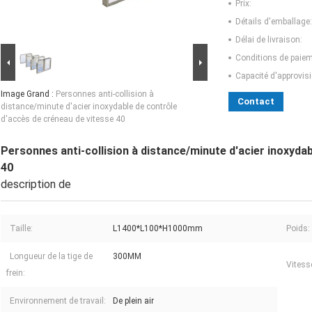
Prix:
Détails d'emballage:
Délai de livraison:
Conditions de paiem
Capacité d'approvis
Image Grand :
Personnes anti-collision à
Contact
distance/minute d'acier inoxydable de contrôle
d'accès de créneau de vitesse 40
Personnes anti-collision à distance/minute d'acier inoxyda
40
description de
Taille:
L1400*L100*H1000mm
Poids:
Longueur de la tige de
300MM
Vitesse
frein:
Environnement de travail:
De plein air