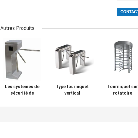
Autres Produits
Les systèmes de
Type tourniquet
Tourniquet sûr
sécurité de
vertical
rotatoire
tourniquet de
octogonal de
d'entrée, plein
vitesse rapide
pont de trépied
tourniquet de
relèvent les
de trois petits
taille avec
empreintes
pains de
l'empreinte
digitales ou
tourniquet d'ESD
digitale/balaya
lecteur de cartes
de Code QR