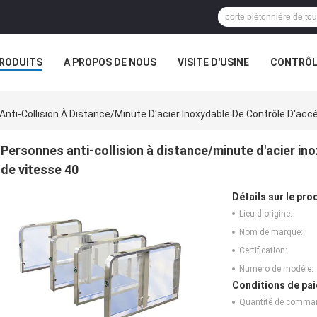
RODUITS
A PROPOS DE NOUS
VISITE D'USINE
CONTRÔLE
S
nti-Collision À Distance/minute D'acier Inoxydable De Contrôle D'ac
Personnes anti-collision à distance/minute d'acier in
de vitesse 40
Détails sur le prod
Lieu d'origine:
Nom de marque:
Certification:
Numéro de modèle:
Conditions de pai
Quantité de comma