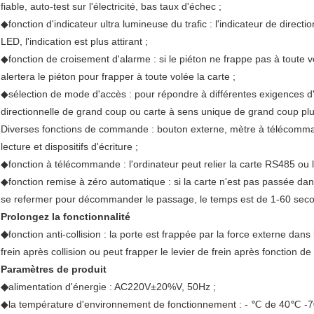
fiable, auto-test sur l'électricité, bas taux d'échec ;
◆fonction d'indicateur ultra lumineuse du trafic : l'indicateur de direc
LED, l'indication est plus attirant ;
◆fonction de croisement d'alarme : si le piéton ne frappe pas à toute vol
alertera le piéton pour frapper à toute volée la carte ;
◆sélection de mode d'accès : pour répondre à différentes exigences d'a
directionnelle de grand coup ou carte à sens unique de grand coup plus
Diverses fonctions de commande : bouton externe, mètre à télécommand
lecture et dispositifs d'écriture ;
◆fonction à télécommande : l'ordinateur peut relier la carte RS485 
◆fonction remise à zéro automatique : si la carte n'est pas passée dans 
se refermer pour décommander le passage, le temps est de 1-60 sec
Prolongez la fonctionnalité
◆
fonction anti-collision : la porte est frappée par la force externe dans
frein après collision ou peut frapper le levier de frein après fonction d
Paramètres de produit
◆
alimentation d'énergie : AC220V±20%V, 50Hz ;
◆la température d'environnement de fonctionnement : - ℃ de 40℃ -7