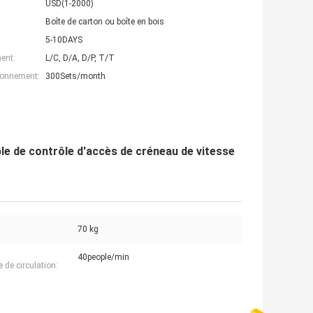
USD(1-2000)
Boîte de carton ou boîte en bois
5-10DAYS
ent:
L/C, D/A, D/P, T/T
ionnement:
300Sets/month
ble de contrôle d'accès de créneau de vitesse
70 kg
40people/min
 de circulation: