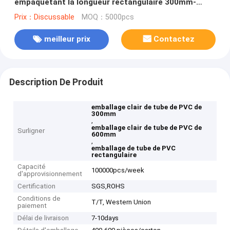
empaquetant la longueur rectangulaire 300mm-
600mm
Prix：Discussable
MOQ：5000pcs
meilleur prix
Contactez
Description De Produit
emballage clair de tube de PVC de
300mm
,
emballage clair de tube de PVC de
Surligner
600mm
,
emballage de tube de PVC
rectangulaire
Capacité
100000pcs/week
d'approvisionnement
Certification
SGS,ROHS
Conditions de
T/T, Western Union
paiement
Délai de livraison
7-10days