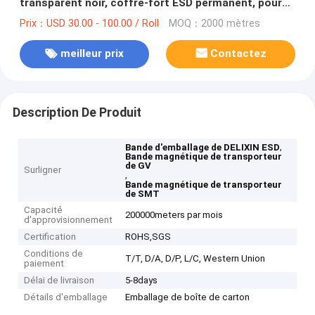
transparent noir, coffre-fort ESD permanent, pour
les emballages de composants SMD/SMT
Prix：USD 30.00 - 100.00 / Roll
MOQ：2000 mètres
meilleur prix
Contactez
Description De Produit
,
Bande d'emballage de DELIXIN ESD
Bande magnétique de transporteur
de GV
Surligner
,
Bande magnétique de transporteur
de SMT
Capacité
200000meters par mois
d'approvisionnement
Certification
ROHS,SGS
Conditions de
T/T, D/A, D/P, L/C, Western Union
paiement
Délai de livraison
5-8days
Détails d'emballage
Emballage de boîte de carton