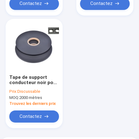
Contactez
Contactez
Tape de support
conducteur noir pour
composants
Prix:
Discussable
électroniques,
MOQ:
2000 mètres
emballage sécurisé
ESD avec
Trouvez les derniers prix
certification SGS
Contactez