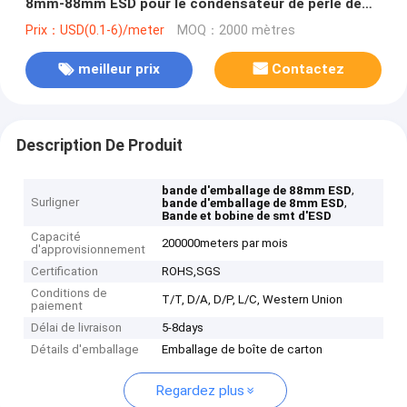
8mm-88mm ESD pour le condensateur de perle de
fusible
Prix：USD(0.1-6)/meter
MOQ：2000 mètres
meilleur prix
Contactez
Description De Produit
,
bande d'emballage de 88mm ESD
Surligner
,
bande d'emballage de 8mm ESD
Bande et bobine de smt d'ESD
Capacité
200000meters par mois
d'approvisionnement
Certification
ROHS,SGS
Conditions de
T/T, D/A, D/P, L/C, Western Union
paiement
Délai de livraison
5-8days
Détails d'emballage
Emballage de boîte de carton
Regardez plus