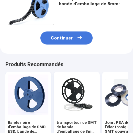
bande d'emballage de 8mm-
88mm ESD pour le
condensateur de perle de
fusible
Continuer
Produits Recommandés
Bande noire
transporteur de SMT
Joint PSA de
d'emballage de SMD
de bande
l'électronique 
ESD, bande de
d'emballage de 8mm-
SMT couvrant 