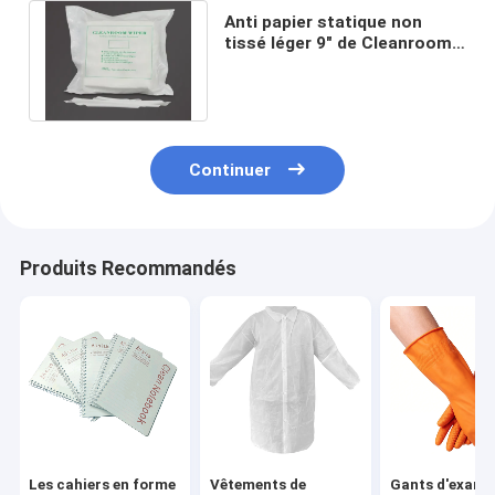
Anti papier statique non
tissé léger 9" de Cleanroom
d'essuie-glace de chiffons X
9" taille
Continuer
Produits Recommandés
Les cahiers en forme
Vêtements de
Gants d'exame