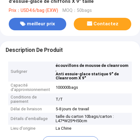
d'essuie-glace de chiffons X 9" taille
Prix：USD4.6/bag (EXW)
MOQ：50bags
meilleur prix
Contactez
Description De Produit
écouvillons de mousse de cleanroom
,
Surligner
Anti essuie-glace statique 9" de
Cleanroom X 9"
Capacité
100000bags
d'approvisionnement
Conditions de
T/T
paiement
Délai de livraison
5-8 jours de travail
taille du carton 10bags/carton :
Détails d'emballage
L47*W25*H50cm
Lieu d'origine
La Chine