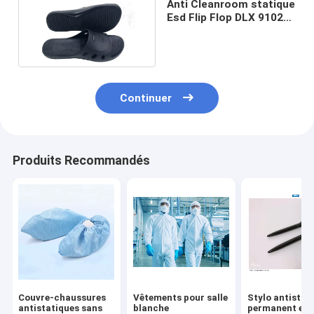
Anti Cleanroom statique
Esd Flip Flop DLX 9102B
de SPU de PVC
Continuer
Produits Recommandés
Couvre-chaussures
Vêtements pour salle
Stylo antistat
antistatiques sans
blanche
permanent en 