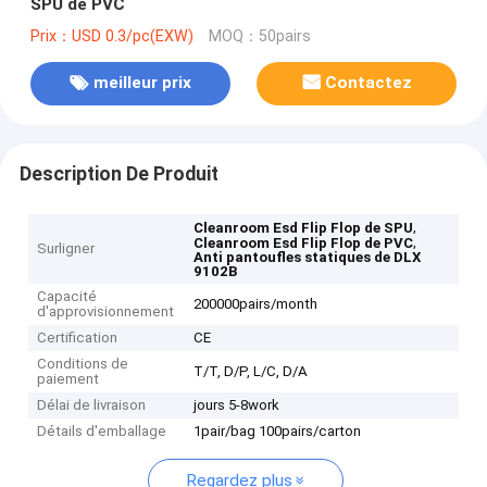
SPU de PVC
Prix：USD 0.3/pc(EXW)
MOQ：50pairs
meilleur prix
Contactez
Description De Produit
,
Cleanroom Esd Flip Flop de SPU
,
Cleanroom Esd Flip Flop de PVC
Surligner
Anti pantoufles statiques de DLX
9102B
Capacité
200000pairs/month
d'approvisionnement
Certification
CE
Conditions de
T/T, D/P, L/C, D/A
paiement
Délai de livraison
jours 5-8work
Détails d'emballage
1pair/bag 100pairs/carton
Regardez plus