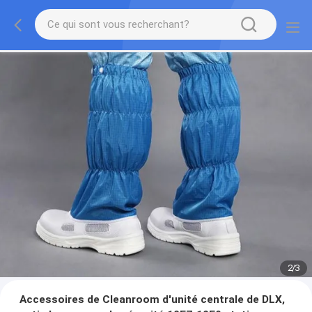
2
/
3
Accessoires de Cleanroom d'unité centrale de DLX,