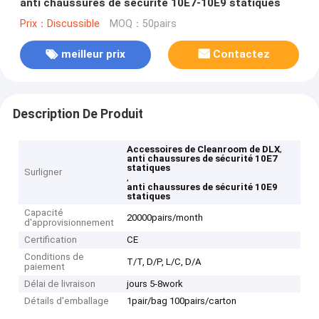
anti chaussures de sécurité 10E7-10E9 statiques
Prix：Discussible
MOQ：50pairs
meilleur prix
Contactez
Description De Produit
,
Accessoires de Cleanroom de DLX
anti chaussures de sécurité 10E7
statiques
Surligner
,
anti chaussures de sécurité 10E9
statiques
Capacité
20000pairs/month
d'approvisionnement
Certification
CE
Conditions de
T/T, D/P, L/C, D/A
paiement
Délai de livraison
jours 5-8work
Détails d'emballage
1pair/bag 100pairs/carton