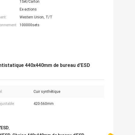
1Set/Carton
Ex-actions
ent:
Western Union, T/T
ionnement:
100000sets
 antistatique 440x440mm de bureau d'ESD
l:
Cuir synthétique
ajustable:
420-560mm
d'ESD
,