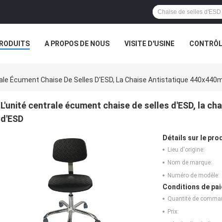
RODUITS
A PROPOS DE NOUS
VISITE D'USINE
CONTRÔLE
S
rale Écument Chaise De Selles D'ESD, La Chaise Antistatique 440x44
L'unité centrale écument chaise de selles d'ESD, la c
d'ESD
Détails sur le prod
Lieu d'origine:
Nom de marque:
Numéro de modèle:
Conditions de pai
Quantité de comma
Prix: