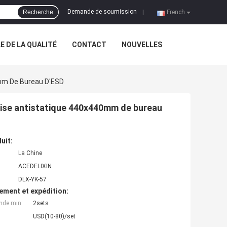
Demande de soumission
Recherche
|
French
 DE LA QUALITÉ
CONTACT
NOUVELLES
0mm De Bureau D'ESD
haise antistatique 440x440mm de bureau
uit:
La Chine
ACEDELIXIN
DLX-YK-57
ement et expédition:
nde min:
2sets
USD(10-80)/set