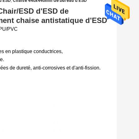
 d'ESD
Chaise 440x440mm de bureau d'ESD
,
 Chair/ESD d'ESD de
ment chaise antistatique d'ESD
e PU/PVC
tes en plastique conductrices,
e.
es de dureté, anti-corrosives et d'anti-fission.