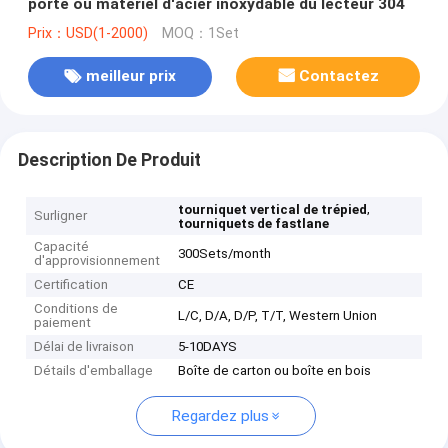
porte ou matériel d'acier inoxydable du lecteur 304
Prix：USD(1-2000)
MOQ：1Set
meilleur prix
Contactez
Description De Produit
,
tourniquet vertical de trépied
Surligner
tourniquets de fastlane
Capacité
300Sets/month
d'approvisionnement
Certification
CE
Conditions de
L/C, D/A, D/P, T/T, Western Union
paiement
Délai de livraison
5-10DAYS
Détails d'emballage
Boîte de carton ou boîte en bois
Regardez plus