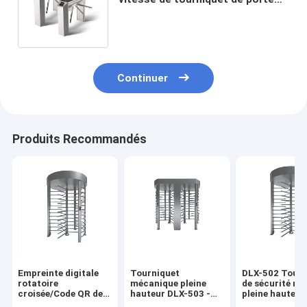
ou matériel d'acier inoxydable du
lecteur 304
Continuer
Produits Recommandés
Empreinte digitale
Tourniquet
DLX-502 Tourn
rotatoire
mécanique pleine
de sécurité rot
croisée/Code QR de
hauteur DLX-503 -
pleine hauteur.
tourniquet d'acier
Acier inoxydable
acier inoxydab