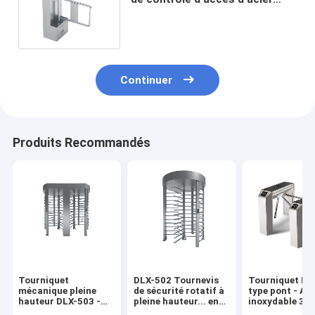
inoxydable de la porte 304 de
barrière d'oscillation
Continuer
Produits Recommandés
Tourniquet
DLX-502 Tournevis
Tourniquet ES
mécanique pleine
de sécurité rotatif à
type pont - Aci
hauteur DLX-503 -
pleine hauteur... en
inoxydable 304
Acier inoxydable
acier inoxydable 304,
trépied vertica