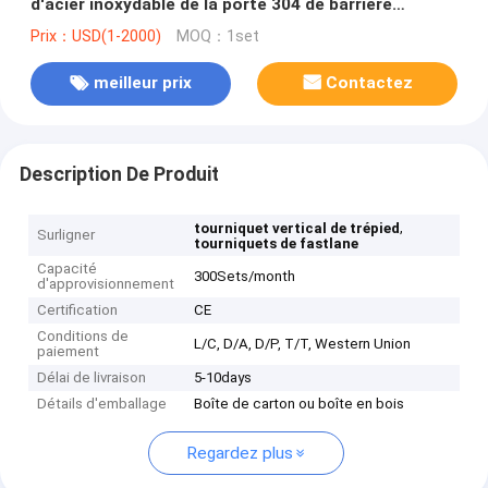
d'acier inoxydable de la porte 304 de barrière
d'oscillation
Prix：USD(1-2000)
MOQ：1set
meilleur prix
Contactez
Description De Produit
,
tourniquet vertical de trépied
Surligner
tourniquets de fastlane
Capacité
300Sets/month
d'approvisionnement
Certification
CE
Conditions de
L/C, D/A, D/P, T/T, Western Union
paiement
Délai de livraison
5-10days
Détails d'emballage
Boîte de carton ou boîte en bois
Regardez plus