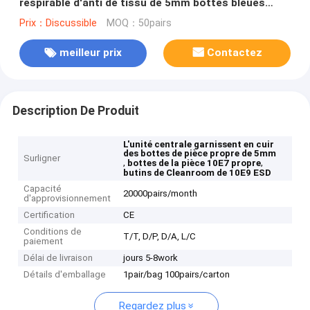
respirable d'anti de tissu de 5mm bottes bleues
blanches statiques de pièce propre
Prix：Discussible
MOQ：50pairs
meilleur prix
Contactez
Description De Produit
L'unité centrale garnissent en cuir
des bottes de pièce propre de 5mm
Surligner
,
,
bottes de la pièce 10E7 propre
butins de Cleanroom de 10E9 ESD
Capacité
20000pairs/month
d'approvisionnement
Certification
CE
Conditions de
T/T, D/P, D/A, L/C
paiement
Délai de livraison
jours 5-8work
Détails d'emballage
1pair/bag 100pairs/carton
Regardez plus