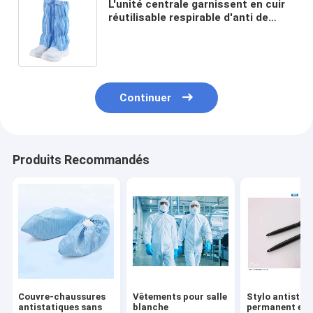
L'unité centrale garnissent en cuir
réutilisable respirable d'anti de
tissu de 5mm bottes bleues
blanches statiques de pièce propre
Continuer
Produits Recommandés
Couvre-chaussures
Vêtements pour salle
Stylo antistat
antistatiques sans
blanche
permanent en 