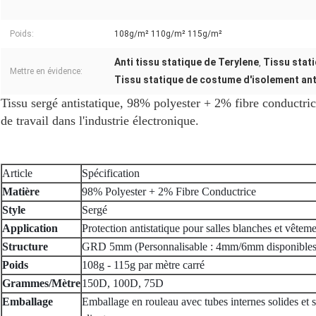
Poids:
108g/m² 110g/m² 115g/m²
Anti tissu statique de Terylene
Tissu stati
,
Mettre en évidence:
Tissu statique de costume d'isolement ant
Tissu sergé antistatique, 98% polyester + 2% fibre conductrice
de travail dans l'industrie électronique.
Article
Spécification
Matière
98% Polyester + 2% Fibre Conductrice
Style
Sergé
Application
Protection antistatique pour salles blanches et vêteme
Structure
GRD 5mm (Personnalisable : 4mm/6mm disponibles
Poids
108g - 115g par mètre carré
Grammes/Mètre
150D, 100D, 75D
Emballage
Emballage en rouleau avec tubes internes solides et s