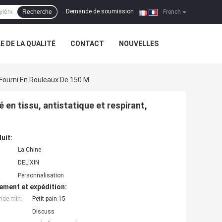
Demande de soumission
Recherche
|
French
 DE LA QUALITÉ
CONTACT
NOUVELLES
 Fourni En Rouleaux De 150 M.
 en tissu, antistatique et respirant,
uit:
La Chine
DELIXIN
Personnalisation
ement et expédition:
nde min:
Petit pain 15
Discuss