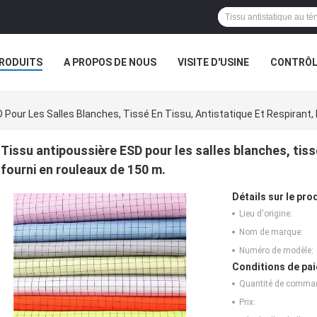
RODUITS
A PROPOS DE NOUS
VISITE D'USINE
CONTRÔLE
S
 Pour Les Salles Blanches, Tissé En Tissu, Antistatique Et Respirant,
Tissu antipoussière ESD pour les salles blanches, tissé
fourni en rouleaux de 150 m.
Détails sur le prod
Lieu d'origine:
Nom de marque:
Numéro de modèle:
Conditions de pai
Quantité de comma
Prix: