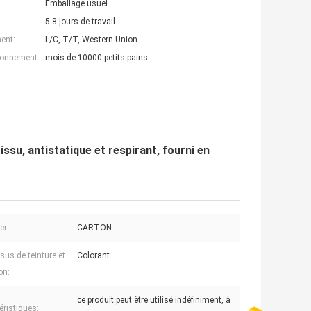
Emballage usuel
5-8 jours de travail
ent:
L/C, T/T, Western Union
ionnement:
mois de 10000 petits pains
issu, antistatique et respirant, fourni en
er:
CARTON
sus de teinture et
Colorant
on:
ce produit peut être utilisé indéfiniment, à
éristiques: