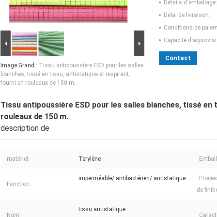
Détails d'emballage:
Délai de livraison:
Conditions de paiem
Capacité d'approvis
Contact
Image Grand :
Tissu antipoussière ESD pour les salles
blanches, tissé en tissu, antistatique et respirant,
fourni en rouleaux de 150 m.
Tissu antipoussière ESD pour les salles blanches, tissé en t
rouleaux de 150 m.
description de
matériel:
Terylène
Emball
imperméable/ antibactérien/ antistatique
Proces
Fonction:
de finiti
tissu antistatique
Nom:
Caract