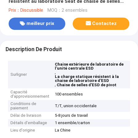
résistent au laboratoire Seat de chaise de selles
d'ESD de pivot
Prix：Discussible
MOQ：2 ensembles
meilleur prix
Contactez
Description De Produit
Chaise extérieure de laboratoire de
l'unité centrale ESD
,
Surligner
La charge statique résistent à la
chaise de laboratoire d'ESD
,
Chaise de selles d'ESD de pivot
Capacité
100 ensembles
d'approvisionnement
Conditions de
T/T, union occidentale
paiement
Délai de livraison
5-8 jours de travail
Détails d'emballage
1 ensemble/carton
Lieu d'origine
La Chine