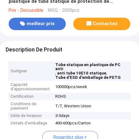
plastique de tube statique de protection de
composants électroniques anti
Prix：Discussible
MOQ：2000pcs
meilleur prix
Contactez
Description De Produit
Tube statique en plastique de PC
anti
Surligner
,
,
anti tube 10E10 statique
Tube d'ESD d'emballage de PETG
Capacité
100000pcs/week
d'approvisionnement
Certification
ROHS
Conditions de
T/T, Western Union
paiement
Délai de livraison
3-5days
Détails d'emballage
400-600pcs/Carton
Regardez plus