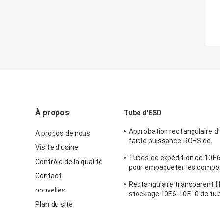
À propos
Tube d'ESD
Approbation rectangulaire d'
A propos de nous
faible puissance ROHS de
Visite d'usine
conditionnement en plastiq
Tubes de expédition de 10E6
Contrôle de la qualité
pour empaqueter les compo
Contact
électroniques
Rectangulaire transparent li
nouvelles
stockage 10E6-10E10 de tu
l'halogène PETG IC
Plan du site