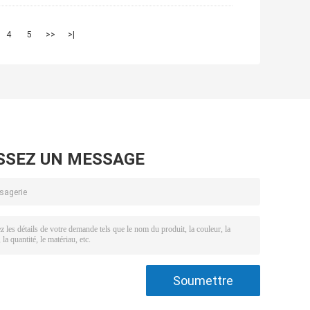
4
5
>>
>|
SSEZ UN MESSAGE