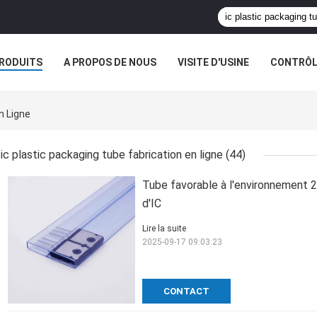
RODUITS
A PROPOS DE NOUS
VISITE D'USINE
CONTRÔLE
S
n Ligne
ic plastic packaging tube fabrication en ligne
(44)
Tube favorable à l'environnement
d'IC
Lire la suite
2025-09-17 09:03:23
CONTACT