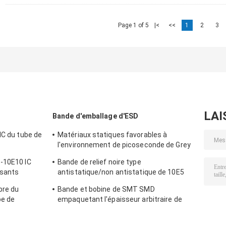
Page 1 of 5
|<
<<
1
2
3
LAI
Bande d'emballage d'ESD
IC du tube de
Matériaux statiques favorables à
l'environnement de picoseconde de Grey
ue
Card Paper Smd Tape et de bobine anti
-10E10 IC
Bande de relief noire type
sants
antistatique/non antistatique de 10E5
imperméable de transporteur
bre du
Bande et bobine de SMT SMD
be de
empaquetant l'épaisseur arbitraire de
0.2-0.5mm