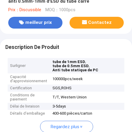
anti 0.5mm-1mm d'ESD du tube carré
Prix：Discussible
MOQ：1000pcs
meilleur prix
Contactez
Description De Produit
,
tube de 1mm ESD
Surligner
,
tube de 0.5mm ESD
Anti tube statique de PC
Capacité
100000pcs/week
d'approvisionnement
Certification
SGS,ROHS
Conditions de
T/T, Western Union
paiement
Délai de livraison
3-5days
Détails d'emballage
400-600 pièces/carton
Regardez plus