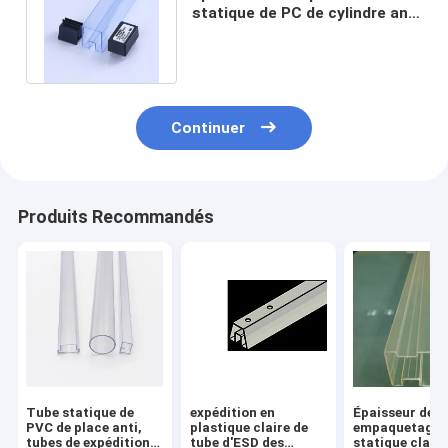
statique de PC de cylindre anti
0.5mm-1mm d'ESD du tube
carré
Continuer
Produits Recommandés
Tube statique de
expédition en
Épaisseur de
PVC de place anti,
plastique claire de
empaquetage
tubes de expédition
tube d'ESD des
statique claire