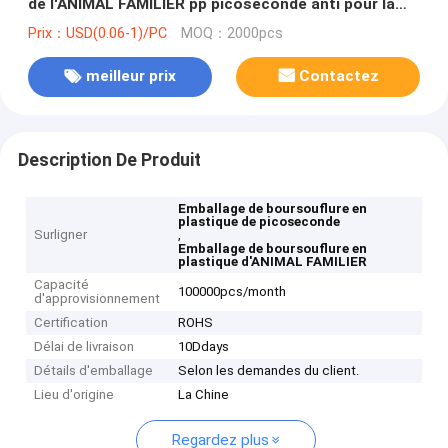
de l'ANIMAL FAMILIER pp picoseconde anti pour la
puce électronique
Prix：USD(0.06-1)/PC
MOQ：2000pcs
meilleur prix
Contactez
Description De Produit
Emballage de boursouflure en
plastique de picoseconde
Surligner
,
Emballage de boursouflure en
plastique d'ANIMAL FAMILIER
Capacité
100000pcs/month
d'approvisionnement
Certification
ROHS
Délai de livraison
10Ddays
Détails d'emballage
Selon les demandes du client.
Lieu d'origine
La Chine
Regardez plus