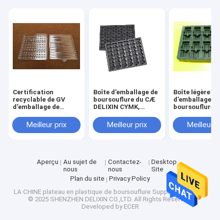
Visite d'usine
Contrôle de la qualité
Contact
nouvelles
Certification
Boîte d'emballage de
Boîte légère
Tous les cas
recyclable de GV
boursouflure du CÆ
d'emballage d
d'emballage de
DELIXIN CYMK,
boursouflure,
boursouflure
plateaux de
plateau de
d'animal familier non
empaquetage de
boursouflure d
Meilleur prix
Meilleur prix
Meilleur p
toxique
chocolat noir
chocolat de 1
10E11 ESD
Bande d'emballage d'ESD
Bande de relief de transporteur
Aperçu
Au sujet de
Contactez-
Desktop
nous
nous
Site
Plan du site
Privacy Policy
Tourniquet sûr d'entrée
LA CHINE plateau en plastique de boursouflure
Supplier.Copyright
© 2025 SHENZHEN DELIXIN CO.,LTD. All Rights Reserved.
Accessoires de Cleanroom
Developed by
ECER