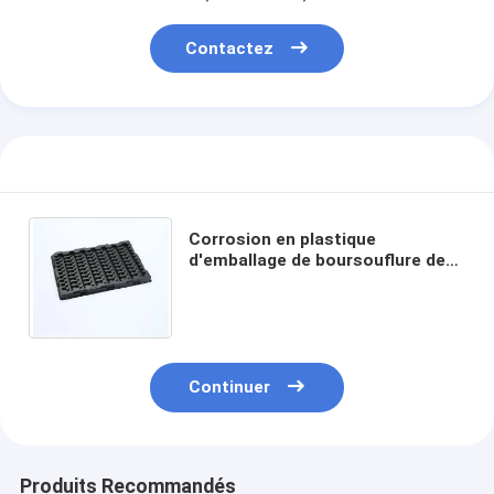
Contactez
Corrosion en plastique
d'emballage de boursouflure de
l'ANIMAL FAMILIER pp
picoseconde anti pour la puce
électronique
Aperçu
Continuer
Produits
A propos de nous
Produits Recommandés