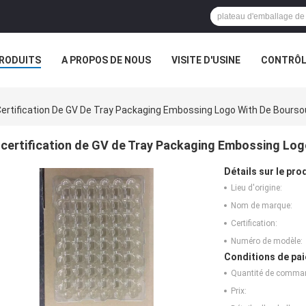
RODUITS
A PROPOS DE NOUS
VISITE D'USINE
CONTRÔLE
S
ertification De GV De Tray Packaging Embossing Logo With De Bours
certification de GV de Tray Packaging Embossing Lo
Détails sur le prod
Lieu d'origine:
Nom de marque:
Certification:
Numéro de modèle:
Conditions de pai
Quantité de comma
Prix: