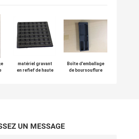
ge
matériel gravant
Boîte d'emballage
e
en refief de haute
de boursouflure
catégorie de
de protection
t
picoseconde
d'ESD, plateau
d'ANIMAL
intérieur en
FAMILIER de Logo
plastique de
Esd Packaging
PET/PVC
Boxes
SSEZ UN MESSAGE