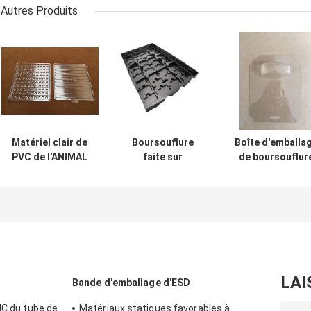
Autres Produits
Matériel clair de
Boursouflure
Boîte d'emballa
PVC de l'ANIMAL
faite sur
de boursouflur
FAMILIER pp
commande Tray
de PVC Tray
picoseconde de
Biodegradable
Ageing Resistan
carte PCB Tray
For Electronic
Clear/couleur
Esd pour les
Components
noire
composants
d'OEM
électroniques
LAI
Bande d'emballage d'ESD
IC du tube de
Matériaux statiques favorables à