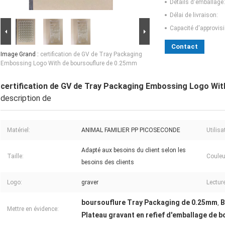
Détails d'emballage:
Délai de livraison:
Capacité d'approvis
Contact
Image Grand :
certification de GV de Tray Packaging
Embossing Logo With de boursouflure de 0.25mm
certification de GV de Tray Packaging Embossing Logo Wit
description de
Matériel:
ANIMAL FAMILIER PP PICOSECONDE
Utilisa
Adapté aux besoins du client selon les
Taille:
Couleu
besoins des clients
Logo:
graver
Lectur
boursouflure Tray Packaging de 0.25mm
B
,
Mettre en évidence:
Plateau gravant en refief d'emballage de b