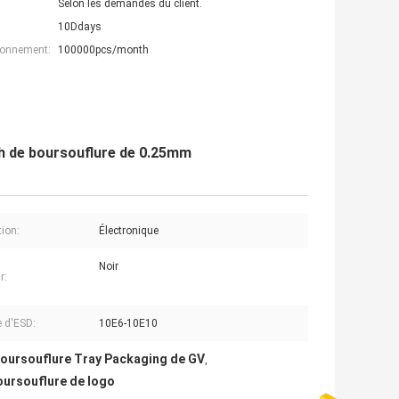
Selon les demandes du client.
10Ddays
ionnement:
100000pcs/month
h de boursouflure de 0.25mm
tion:
Électronique
Noir
r:
e d'ESD:
10E6-10E10
oursouflure Tray Packaging de GV
,
oursouflure de logo