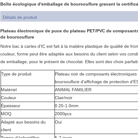
Boîte écologique d'emballage de boursouflure gravant la certific
Détails de produit
Plateau électronique de puce du plateau PET/PVC de composants 
de boursouflure
Notre bac à cartes d'IC est fait à la matière plastique de qualité de from
couleur, forme peut être adaptée aux besoins du client selon vos condi
de emballage, pour le présent de chocolat. Elles sont des choix parfait
Type de produit
Plateau noir de composants électroniques
boursouflure d'affichage de protection d'E
Matériel
ANIMAL FAMILIER
Couleur
Clair/noir
Épaisseur
0.25-1.0mm
MOQ
2000pcs
Adapté aux besoins du
Oui
client
Temps d'échantillon
5-7 jours