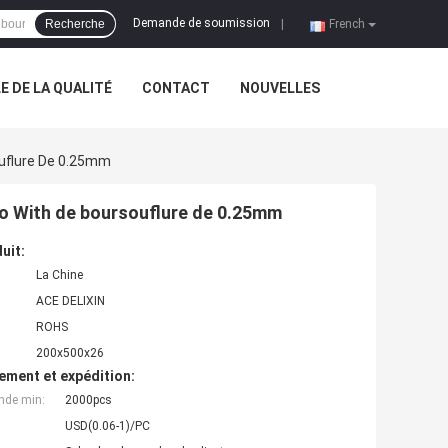
Demande de soumission
Recherche
|
French
 DE LA QUALITÉ
CONTACT
NOUVELLES
ouflure De 0.25mm
go With de boursouflure de 0.25mm
uit:
La Chine
ACE DELIXIN
ROHS
200x500x26
ement et expédition:
nde min:
2000pcs
USD(0.06-1)/PC