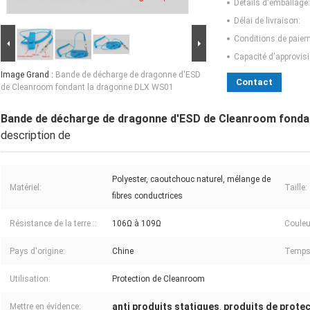
Détails d'emballage:
Délai de livraison:
Conditions de paiem
Capacité d'approvis
Image Grand :
Bande de décharge de dragonne d'ESD
Contact
de Cleanroom fondant la dragonne DLX WS01
Bande de décharge de dragonne d'ESD de Cleanroom fonda
description de
Polyester, caoutchouc naturel, mélange de
Matériel:
Taille:
fibres conductrices
Résistance de la terre ::
106Ω à 109Ω
Couleu
Pays d'origine:
Chine
Temps 
Utilisation:
Protection de Cleanroom
anti produits statiques
produits de protec
Mettre en évidence:
,