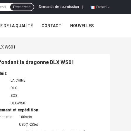
Demande de soumission
Recherche
|
French
 DE LA QUALITÉ
CONTACT
NOUVELLES
DLX WS01
fondant la dragonne DLX WS01
uit:
LA CHINE
DLX
SOS
DLX-WS01
ement et expédition:
nde min:
100sets
USD(1-2)Set