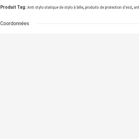
,
,
Produit Tag:
Anti stylo statique de stylo à bille
produits de protection d'esd
ant
Coordonnées
Envoyez v
SHENZHEN DELIXIN CO.,LTD
Personne à contacter:
Mr. aiertana
Téléphone:
+86-13672393263
Autres Produits