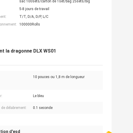
sac 100sets/carton de 1set/bag 25sets/big
5-8 jours de travail
ent:
T/T, D/A, D/P, L/C
ionnement:
100000Rolls
nt la dragonne DLX WS01
10 pouces ou 1,8 m de longueur
r:
Le bleu
de délabrement:
0.1 seconde
tion d'esd