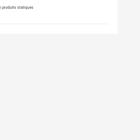
i produits statiques
otre demande directement à nous
(
0
/ 3000)