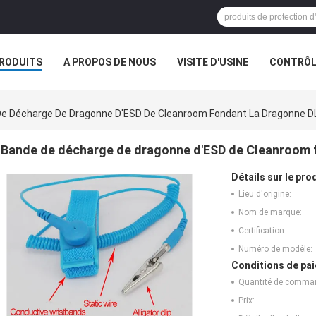
RODUITS
A PROPOS DE NOUS
VISITE D'USINE
CONTRÔLE
S
e Décharge De Dragonne D'ESD De Cleanroom Fondant La Dragonne 
Bande de décharge de dragonne d'ESD de Cleanroom 
Détails sur le prod
Lieu d'origine:
Nom de marque:
Certification:
Numéro de modèle:
Conditions de pai
Quantité de comma
Prix: