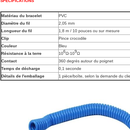
SPÉCIFICATIONS
Matériau du bracelet
PVC
Diamètre du fil
2,05 mm
Longueur du fil
1,8 m / 10 pouces ou sur mesure
Clip
Pince crocodile
Couleur
Bleu
6
9
Résistance à la terre
10
Ω-10
Ω
Contact
360 degrés autour du poignet
Temps de décharge
0,1 seconde
Détails de l'emballage
1 pièce/boîte, selon la demande du cli