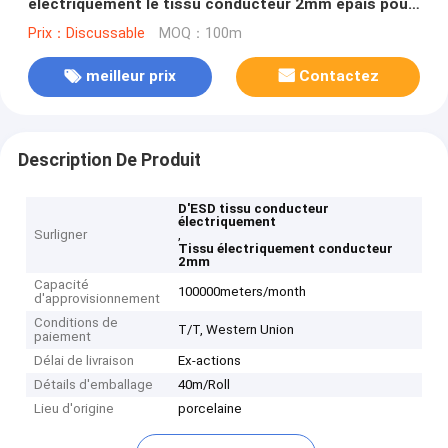
électriquement le tissu conducteur 2mm épais pour
la couverture de chaise d'ESD
Prix：Discussable
MOQ：100m
meilleur prix
Contactez
Description De Produit
D'ESD tissu conducteur
électriquement
Surligner
,
Tissu électriquement conducteur
2mm
Capacité
100000meters/month
d'approvisionnement
Conditions de
T/T, Western Union
paiement
Délai de livraison
Ex-actions
Détails d'emballage
40m/Roll
Lieu d'origine
porcelaine