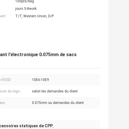
100pcs/bag
jours 5-8work
ent:
T/T, Western Union, D/P
ant l'électronique 0.075mm de sacs
e d'ESD:
10E6-10E9
sion du logo:
selon les demandes du client
eur:
0.075mm ou demandes du client
ccessoires statiques de CPP
,