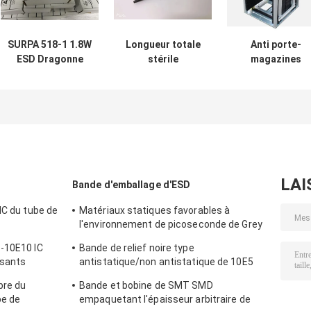
SURPA 518-1 1.8W
Longueur totale
Anti porte-
ESD Dragonne
stérile
magazines
Moniteur en ligne
conductrice du
statique en
Testeur
stylo 140mm de
aluminium de
antistatique
Cleanroom de pp
carte PCB d'ES
ESD
pour le stockag
de SMT/carte
PCB
LAI
Bande d'emballage d'ESD
IC du tube de
Matériaux statiques favorables à
l'environnement de picoseconde de Grey
ue
Card Paper Smd Tape et de bobine anti
-10E10 IC
Bande de relief noire type
sants
antistatique/non antistatique de 10E5
imperméable de transporteur
bre du
Bande et bobine de SMT SMD
be de
empaquetant l'épaisseur arbitraire de