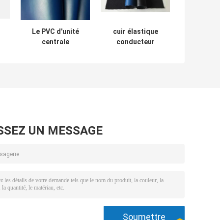
Le PVC d'unité
cuir élastique
centrale
conducteur
garnissent en cuir
statique de l'unité
électriquement le
centrale ESD
D
tissu conducteur
d'accessoires
e
2mm épais pour la
d'épaisseur de
couverture de
0.8mm anti
chaise d'ESD
SSEZ UN MESSAGE