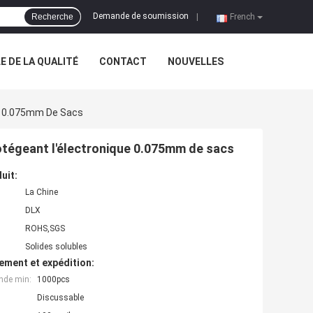
Demande de soumission
Recherche
|
French
 DE LA QUALITÉ
CONTACT
NOUVELLES
ue 0.075mm De Sacs
otégeant l'électronique 0.075mm de sacs
uit:
La Chine
DLX
ROHS,SGS
Solides solubles
ement et expédition:
nde min:
1000pcs
Discussable