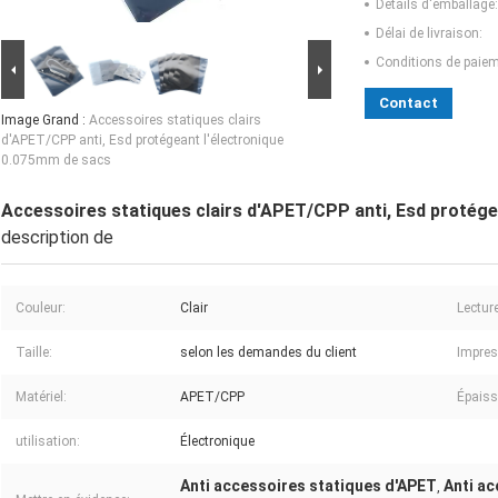
Détails d'emballage:
Délai de livraison:
Conditions de paiem
Contact
Image Grand :
Accessoires statiques clairs
d'APET/CPP anti, Esd protégeant l'électronique
0.075mm de sacs
Accessoires statiques clairs d'APET/CPP anti, Esd protége
description de
Couleur:
Clair
Lectur
Taille:
selon les demandes du client
Impres
Matériel:
APET/CPP
Épaiss
utilisation:
Électronique
Anti accessoires statiques d'APET
Anti a
,