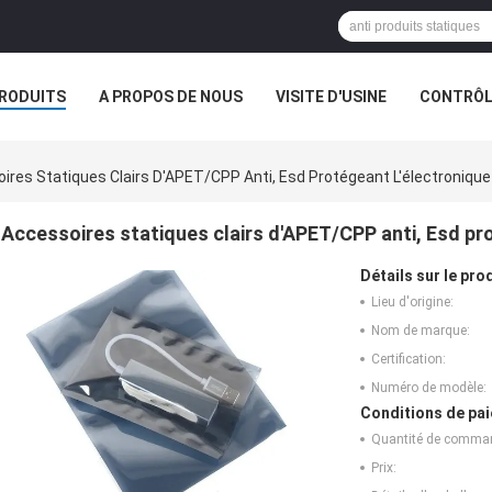
RODUITS
A PROPOS DE NOUS
VISITE D'USINE
CONTRÔLE
S
ires Statiques Clairs D'APET/CPP Anti, Esd Protégeant L'électroniq
Accessoires statiques clairs d'APET/CPP anti, Esd pr
Détails sur le prod
Lieu d'origine:
Nom de marque:
Certification:
Numéro de modèle:
Conditions de pai
Quantité de comma
Prix: