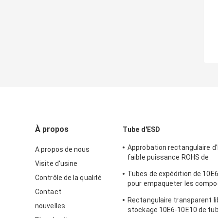
À propos
Tube d'ESD
Approbation rectangulaire d'
A propos de nous
faible puissance ROHS de
Visite d'usine
conditionnement en plastiq
Tubes de expédition de 10E6
Contrôle de la qualité
pour empaqueter les compo
Contact
électroniques
Rectangulaire transparent li
nouvelles
stockage 10E6-10E10 de tu