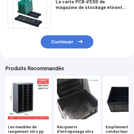
La carte PCB d'ESD de
magazine de stockage étirent
le type antistatique
436*160*32mm de H
Continuer
Produits Recommandés
Les meubles de
Récipients
Empilement
rangement sûrs pp
d'entreposage sûrs
conducteur