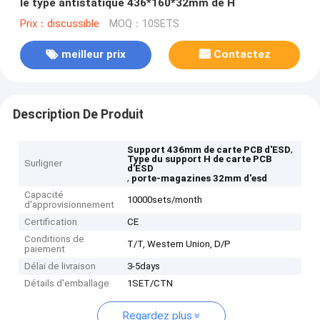
le type antistatique 436*160*32mm de H
Prix：discussible
MOQ：10SETS
meilleur prix
Contactez
Description De Produit
,
Support 436mm de carte PCB d'ESD
Type du support H de carte PCB
Surligner
d'ESD
,
porte-magazines 32mm d'esd
Capacité
10000sets/month
d'approvisionnement
Certification
CE
Conditions de
T/T, Western Union, D/P
paiement
Délai de livraison
3-5days
Détails d'emballage
1SET/CTN
Regardez plus