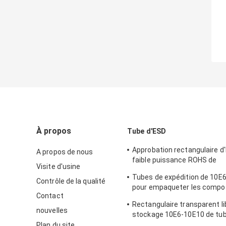
À propos
Tube d'ESD
Approbation rectangulaire d'
A propos de nous
faible puissance ROHS de
Visite d'usine
conditionnement en plastiq
Tubes de expédition de 10E6
Contrôle de la qualité
pour empaqueter les compo
Contact
électroniques
Rectangulaire transparent li
nouvelles
stockage 10E6-10E10 de tu
l'halogène PETG IC
Plan du site