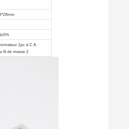
58*28mm
Ω±5%
formateur 1pc à C.A.
u fil de masse 2