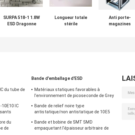
SURPA 518-1 1.8W
Longueur totale
Anti porte-
ESD Dragonne
stérile
magazines
Moniteur en ligne
conductrice du
statique en
Testeur
stylo 140mm de
aluminium de
antistatique
Cleanroom de pp
carte PCB d'ES
ESD
pour le stockag
de SMT/carte
PCB
LAI
Bande d'emballage d'ESD
IC du tube de
Matériaux statiques favorables à
l'environnement de picoseconde de Grey
ue
Card Paper Smd Tape et de bobine anti
-10E10 IC
Bande de relief noire type
sants
antistatique/non antistatique de 10E5
imperméable de transporteur
bre du
Bande et bobine de SMT SMD
be de
empaquetant l'épaisseur arbitraire de
0.2-0.5mm