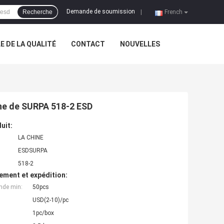
Demande de soumission
Recherche
|
French
 DE LA QUALITÉ
CONTACT
NOUVELLES
nne de SURPA 518-2 ESD
uit:
LA CHINE
ESDSURPA
518-2
ement et expédition:
nde min:
50pcs
USD(2-10)/pc
1pc/box