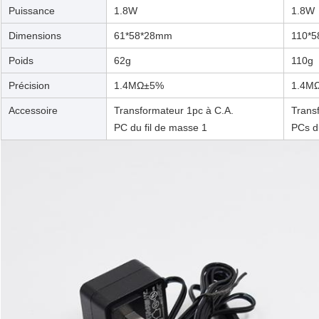
Puissance
1.8W
1.8W
Dimensions
61*58*28mm
110*
Poids
62g
110g
Précision
1.4MΩ±5%
1.4M
Accessoire
Transformateur 1pc à C.A.
Trans
PC du fil de masse 1
PCs d