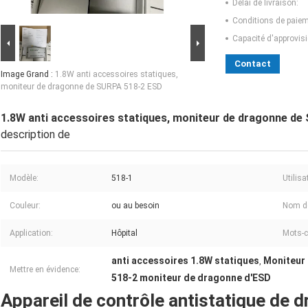
Délai de livraison:
Conditions de paiem
Capacité d'approvis
Contact
Image Grand :
1.8W anti accessoires statiques,
moniteur de dragonne de SURPA 518-2 ESD
1.8W anti accessoires statiques, moniteur de dragonne d
description de
Modèle:
518-1
Utilisa
Couleur:
ou au besoin
Nom de
Application:
Hôpital
Mots-c
anti accessoires 1.8W statiques
Moniteur
,
Mettre en évidence:
518-2 moniteur de dragonne d'ESD
Appareil de contrôle antistatique de 