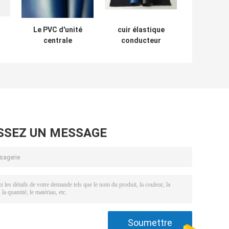
Le PVC d'unité
cuir élastique
centrale
conducteur
garnissent en cuir
statique de l'unité
électriquement le
centrale ESD
D
tissu conducteur
d'accessoires
e
2mm épais pour la
d'épaisseur de
couverture de
0.8mm anti
chaise d'ESD
SSEZ UN MESSAGE