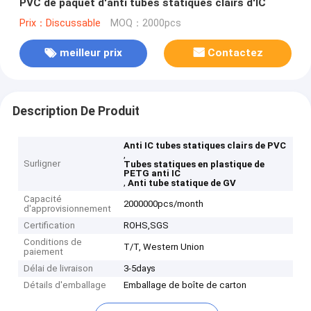
PVC de paquet d'anti tubes statiques clairs d'IC
Prix：Discussable
MOQ：2000pcs
meilleur prix
Contactez
Description De Produit
Anti IC tubes statiques clairs de PVC
,
Surligner
Tubes statiques en plastique de
PETG anti IC
,
Anti tube statique de GV
Capacité
2000000pcs/month
d'approvisionnement
Certification
ROHS,SGS
Conditions de
T/T, Western Union
paiement
Délai de livraison
3-5days
Détails d'emballage
Emballage de boîte de carton