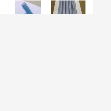
ur
Le rond
Tube flexible de
transparent de
PVC d'espace
D
PVC de tube d'Esd
libre d'Esd
flexible pour
empaquetant la
mm
l'emballage ROHS
longueur
a délivré un
rectangulaire
certificat
300mm-600mm
SSEZ UN MESSAGE