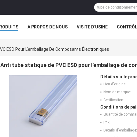
RODUITS
A PROPOS DE NOUS
VISITE D'USINE
CONTRÔLE
S
PVC ESD Pour L'emballage De Composants Électroniques
Anti tube statique de PVC ESD pour l'emballage de c
Détails sur le prod
Lieu d'origine:
Nom de marque:
Certification:
Conditions de pai
Quantité de comma
Prix:
Détails d'emballage: