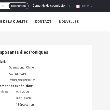
Demande de soumission
Recherche
|
French
 DE LA QUALITÉ
CONTACT
NOUVELLES
omposants électroniques
uit:
Guangdong, Chine
ACE DELIXIN
ROHS ,SGS,ISO9001
ement et expédition:
nde min:
PCS 2000
Discussible
110pc/carton