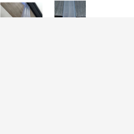
Tube statique sûr
Tube de la place
Emballage fait s
d'ESD anti clair
10e6-10e9 ESD de
commande de
pour charger les
PVC, tubes de
tube de Petg ES
composants
expédition en
épaisseur de
électroniques
plastique pour les
0.5mm - de 1.0
composants
avec des
électroniques
montures
LAI
Bande d'emballage d'ESD
IC du tube de
Matériaux statiques favorables à
l'environnement de picoseconde de Grey
ue
Card Paper Smd Tape et de bobine anti