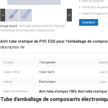
Délai de livraison:
Conditions de paiem
Capacité d'approvis
Contact
Image Grand :
Anti tube statique de PVC ESD pour
l'emballage de composants électroniques
Anti tube statique de PVC ESD pour l'emballage de compos
description de
Couleur:
Transparent
Matérie
Valeur d'ESD:
10e6-10e10
Lieu d'
utiliser:
Électronique
Logo:
Anti tube statique 10E6
Anti tube statique
Mettre en évidence:
,
Tube d'emballage de composants électroniqu