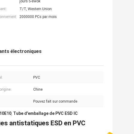
jours 5-8wok
ent:
T/T, Western Union
ionnement:
2000000 PCs par mois
ants électroniques
l:
PVC
origine:
Chine
Pouvez fait sur commande
 10E10
Tube d'emballage de PVC ESD IC
,
es antistatiques ESD en PVC