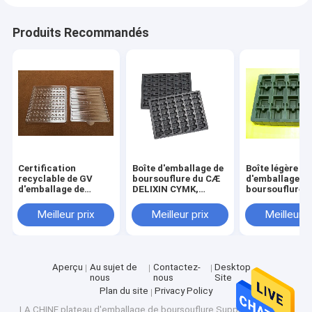
Visite d'usine
Produits Recommandés
Contrôle de la qualité
Contact
nouvelles
Tous les cas
Certification
Boîte d'emballage de
Boîte légère
recyclable de GV
boursouflure du CÆ
d'emballage d
d'emballage de
DELIXIN CYMK,
boursouflure,
Bande d'emballage d'ESD
boursouflure
plateaux de
plateau de
d'animal familier non
empaquetage de
boursouflure d
Meilleur prix
Meilleur prix
Meilleur p
toxique
chocolat noir
chocolat de 1
Bande de relief de transporteur
10E11 ESD
Tourniquet sûr d'entrée
Aperçu
Au sujet de
Contactez-
Desktop
nous
nous
Site
Accessoires de Cleanroom
Plan du site
Privacy Policy
LA CHINE plateau d'emballage de boursouflure
Supplier.Copyright