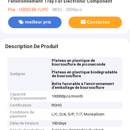
l'environnement Tray For Electronic Component
Prix：USD(0.06-1)/PC
MOQ：2000pcs
meilleur prix
Contactez
Description De Produit
Plateau en plastique de
boursouflure de picoseconde
,
Plateau en plastique biodégradable
Surligner
de boursouflure
,
Boîte favorable à l'environnement
d'emballage de boursouflure
Capacité
100000pcs/month
d'approvisionnement
Certification
ROHS
Conditions de
L/C, D/A, D/P, T/T, MoneyGram
paiement
Délai de livraison
10Ddays