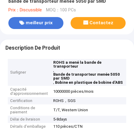
bande de transporteur menée 5050 par SMD
Prix：Discussible
MOQ：100 PCs
meilleur prix
Contactez
Description De Produit
ROHS a mené la bande de
transporteur
,
Surligner
Bande de transporteur menée 5050
par SMD
,
Bobine en plastique de bobine d'ABS
Capacité
10000000 pièces/mois
d'approvisionnement
Certification
ROHS，SGS
Conditions de
T/T, Western Union
paiement
Délai de livraison
5-8days
Détails d'emballage
110 pièces/CTN