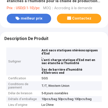
étanches à l'humidité pour la chaîne de production
d'Eletronic
Prix：USD(0.1-10)/pc
MOQ：Accroding à la demande
meilleur prix
Contactez
Description De Produit
Anti sacs statiques stéréoscopiques
d'Esd
,
L'anti charge statique d'Esd met en
Surligner
sac étanche à l'humidité
,
Sac de barrière d'humidité
d'Eletronic esd
Certification
SGS
Conditions de
T/T, Western Union
paiement
Délai de livraison
5-8 jours ouvrables
Détails d'emballage
10pcs/bag 50pcs/bag 100pcs/bag
Lieu d'origine
La Chine